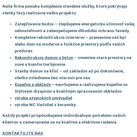
Naša firma ponúka komplexné stavebné služby, ktoré pokrývajú
všetky fázy realizácie vášho projektu:
Zatepľovanie budov
– zlepšujeme energetickú účinnosť vašej
nehnuteľnosti a zabezpečujeme dlhodobú ochranu fasády.
Kompletné rekonštrukcie interiérov
– premeníme váš byt
alebo dom na moderné a funkčné priestory podľa vašich
predstáv.
Rekonštrukcie domov a bytov
– zmeníme staré priestory na
nové a komfortné bývanie.
Stavby domov na kľúč
– od základov až po dokončenie,
všetko zvládneme bez starostí pre vás.
Kúpeľne a obklady
– navrhujeme a realizujeme kúpeľne so
štýlovým dizajnom a kvalitným spracovaním obkladov.
výroba atypických umývadiel
výroba WC tlačidiel z keramiky
Každý projekt prispôsobujeme individuálnym potrebám našich
klientov a zameriavame sa na kvalitné a efektívne riešenia.
KONTAKTUJTE NÁS