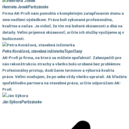
Henrieta Jonek
Partizánske
Firma AK-Profi nám pomohla s kompletným zatepľovaním domu a
sme nadšení výsledkom. Práce boli vykonané profesionálne,
kvalitne a načas. Je vidieť, že tím má bohaté skúsenosti a dbá na
detaily. Veľmi príjemná skúsenosť, určite ich služby využijeme aj v
budúcnosti.
Petra Kováčová, stavebná inžinierka
Topoľčany
AK-Profi je firma, na ktorú sa môžete spoľahnúť. Zabezpečili pre
nás rekonštrukciu strechy a všetko bolo urobené bez problémov.
Profesionálny prístup, dodržanie termínov a výborná kvalita
práce. Veľmi oceňujem, že po sebe vždy všetko upratali. Ak hľadáte
spoľahlivého partnera na stavebné práce, určite odporúčam AK-
Profi.
Ján Sýkora
Partizánske