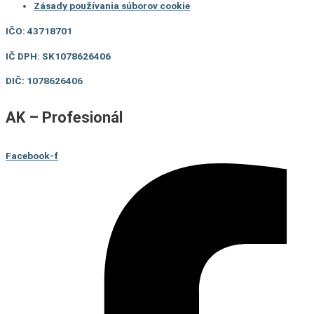
Zásady používania súborov cookie
IČO: 43718701
IČ DPH: SK1078626406
DIČ: 1078626406
AK – Profesionál
Facebook-f