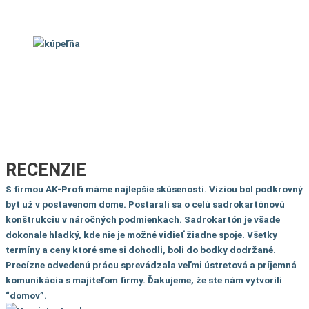
RECENZIE
S firmou AK-Profi máme najlepšie skúsenosti. Víziou bol podkrovný
b yt už v postavenom dome. Postarali sa o celú sadrokartónovú
konštru kciu v náročných podmienkach. Sadrokartón je všade
dokonale hladký, kde nie je možné vidieť žiadne spoje. Všetky
termíny a ceny ktoré sme si dohodli, boli do bodky dodržané.
Precízne odvedenú prácu spr evádzala veľmi ústretová a príjemná
komunikácia s majiteľom firmy. Ďakujeme, že ste nám vytvorili
“domov”.